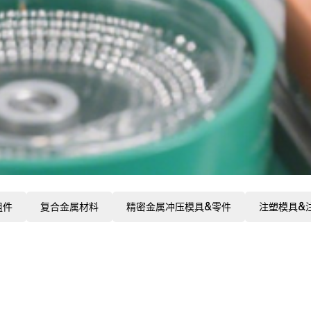
组件
复合金属材料
精密金属冲压模具&零件
注塑模具&