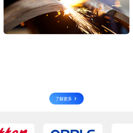
电阻焊的优缺点与应用现状
电阻焊是一种通过电流加热和压力作用，使工件材料之间发
生接触并形成焊点的焊接方式。以下是电阻焊的优缺点及其
应用现状：优点：焊接质量高：电阻焊可以实现高强度、均
02/26
匀的焊接，焊点牢固且无焊缝，适合用于需要高强...
了解更多