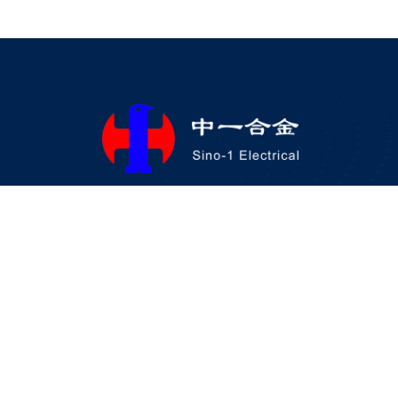
东莞市中一合金科技有限公司
地址：广东·东莞·大朗镇巷头第三工业区银康街40号
邮箱：server@hshcn.com
电话：+86-769-8860 5666