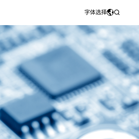
字体选择
MyriadPro
中文
注塑模具&注塑件
团队风采
CNC机加工件
荣耀字体
繁体中文
宋体
English
微软雅黑
日本語です
华文细黑
En français
Español
Pусский