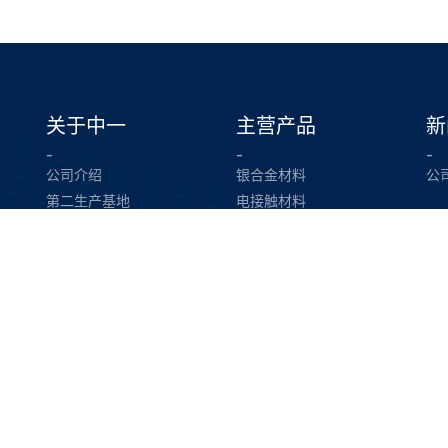
关于中一
主营产品
新
-
-
-
公司介绍
银合金材料
公
第二生产基地
电接触材料
发展历程
一体化电接触组件
企业文化
复合金属材料
企业荣誉
精密金属冲压模具&零件
团队风采
注塑模具&注塑件
CNC机加工件
联系我们
可持续发展
-
-
联系信息
绿色制造