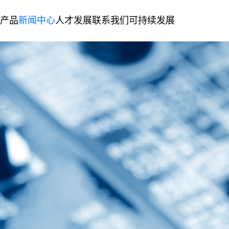
产品
新闻中心
人才发展
联系我们
可持续发展
体化电接触组件
第二生产基地
复合金属材料
人才理念
联系信息
绿色制造
发展历程
公司新闻
加入我们
留言咨询
社会责任
企业文化
精密金属冲压模具&零件
企业荣誉