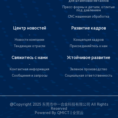
для штамповки металлов
Пресс-формы и детали, отлитые
под давлением
CNC машинная обработка
Центр новостей
Развитие кадров
-
-
Новости компании
Концепция кадров
Тенденции отрасли
Присоединяйтесь к нам
Свяжитесь с нами
Устойчивое развитие
-
-
Контактная информация
Зеленое производство
Сообщения и запросы
Социальная ответственность
@Copyright 2025 东莞市中一合金科技有限公司 All Rights
Reserved
Powered By
QMICT | 全贸云