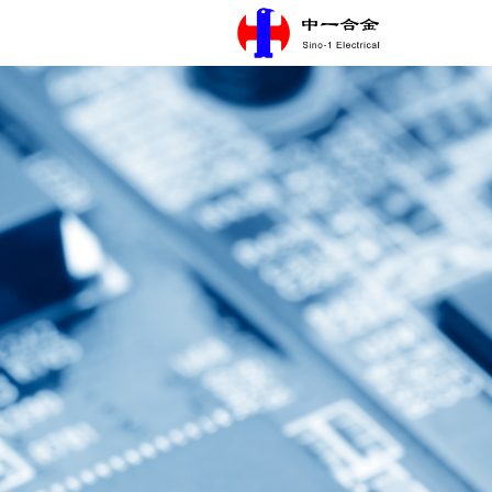
Главная
язык
О Sino-1
Основные продукты
Центр новостей
Развитие кадров
Свяжитесь с нами
Устойчивое развитие