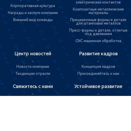
электрических контактов
Корпоративная культура
Композитные металлические
Награды и заслуги компании
материалы
Внешний вид команды
Прецизионные формы и детали
для штамповки металлов
Пресс-формы и детали, отлитые
под давлением
CNC машинная обработка
Центр новостей
Развитие кадров
-
-
Новости компании
Концепция кадров
Тенденции отрасли
Присоединяйтесь к нам
Свяжитесь с нами
Устойчивое развитие
-
-
Контактная информация
Зеленое производство
Сообщения и запросы
Социальная ответственность