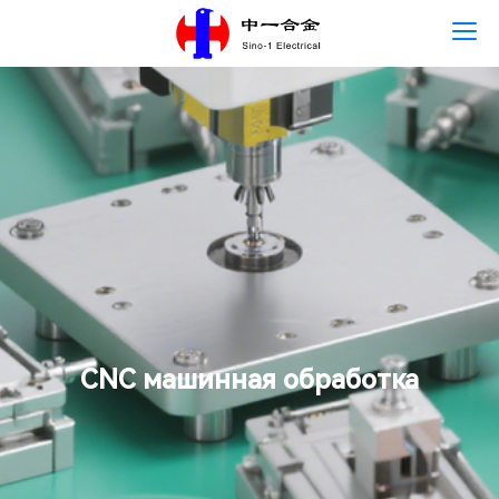
Главная
язык
О Sino-1
Основные продукты
Центр новостей
Развитие кадров
CNC машинная обработка
Свяжитесь с нами
Устойчивое развитие