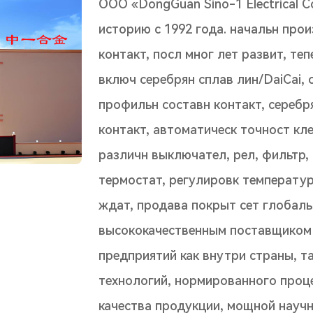
ООО «DongGuan Sino-1 Electrical Co
историю с 1992 года. начальн про
контакт, посл мног лет развит, те
включ серебрян сплав лин/DaiCai, 
профильн составн контакт, серебр
контакт, автоматическ точност кле
различн выключател, рел, фильтр, 
термостат, регулировк температур
ждат, продава покрыт сет глобаль
высококачественным поставщиком 
предприятий как внутри страны, т
технологий, нормированного проц
качества продукции, мощной науч