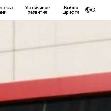
итесь с
Устойчивое
Выбор
ами
развитие
шрифта
MyriadPro
中文
омпоненты электрических контактов
ая культура
Награды и заслуги компании
荣耀字体
繁体中文
宋体
English
Пресс-формы и детали, отлитые под давлением
微软雅黑
日本語です
华文细黑
En français
Español
Pусский