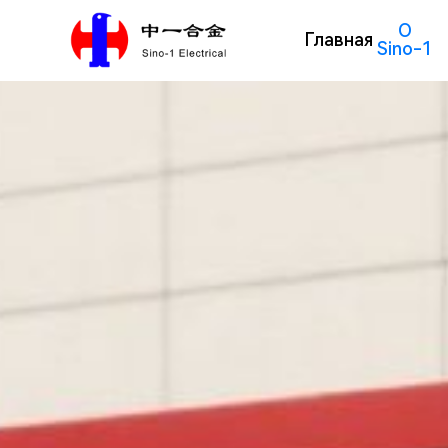
О
Главная
Sino-1
Описание компании
Материал серебряного сплава
Производственное 
Композитные металлические материалы
П