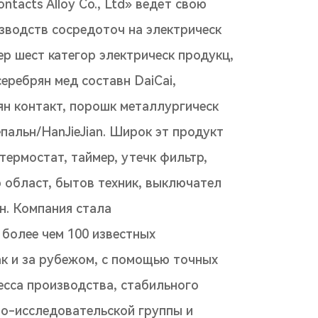
ntacts Alloy Co., Ltd» ведёт свою
изводств сосредоточ на электрическ
пер шест категор электрическ продукц,
серебрян мед составн DaiCai,
ян контакт, порошк металлургическ
пальн/HanJieJian. Широк эт продукт
термостат, таймер, утечк фильтр,
 област, бытов техник, выключател
н. Компания стала
более чем 100 известных
ак и за рубежом, с помощью точных
есса производства, стабильного
но-исследовательской группы и