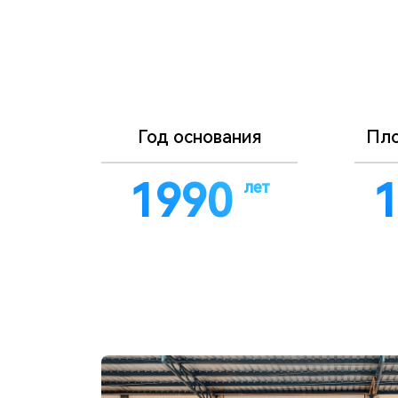
Год основания
Пло
1992
лет