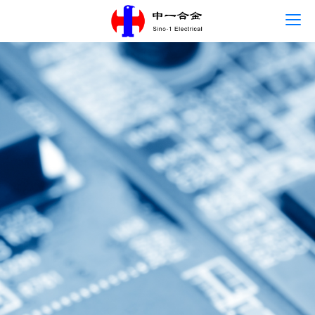
Главная
язык
О Sino-1
Основные продукты
Центр новостей
Развитие кадров
Свяжитесь с нами
Устойчивое развитие