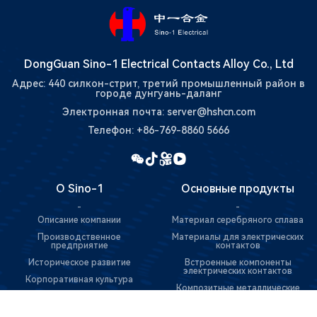
DongGuan Sino-1 Electrical Contacts Alloy Co., Ltd
Адрес: 440 силкон-стрит, третий промышленный район в
городе дунгуань-даланг
Электронная почта: server@hshcn.com
Телефон: +86-769-8860 5666
О Sino-1
Основные продукты
-
-
Описание компании
Материал серебряного сплава
Производственное
Материалы для электрических
предприятие
контактов
Историческое развитие
Встроенные компоненты
электрических контактов
Корпоративная культура
Композитные металлические
Награды и заслуги компании
материалы
Внешний вид команды
Прецизионные формы и детали