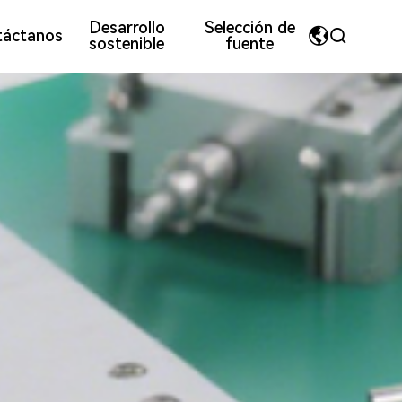
Desarrollo
Selección de
táctanos
sostenible
fuente
MyriadPro
中文
tegrados
s y honorificaciones empresariales
Materiales metálicos compuestos
Imagen del equipo
荣耀字体
繁体中文
宋体
English
inyecci
Piezas mecanizadas CNC
微软雅黑
日本語です
华文细黑
En français
Español
Pусский