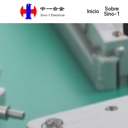
Sobre
Inicio
Sino-1
Presentación de la empresa
Material de aleación de plata
Base de producción
Materiales d
Moldes y piezas de estampado de meta