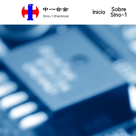
Sobre
Inicio
Sino-1
Presentación de la empresa
Material de aleación de plata
Base de producción
Materiales d
Moldes y piezas de estampado de meta