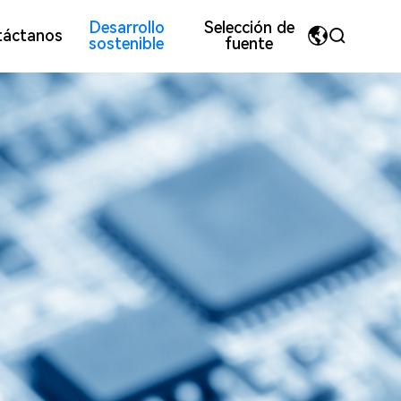
Desarrollo
Selección de
táctanos
sostenible
fuente
MyriadPro
中文
tegrados
s y honorificaciones empresariales
Materiales metálicos compuestos
Imagen del equipo
荣耀字体
繁体中文
宋体
English
inyecci
Piezas mecanizadas CNC
微软雅黑
日本語です
华文细黑
En français
Español
Pусский