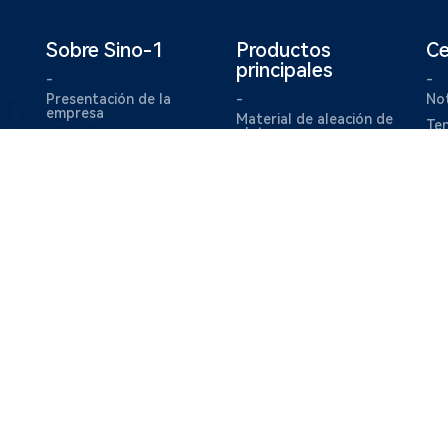
Sobre Sino-1
Productos
Ce
principales
-
-
Presentación de la
-
Not
empresa
Material de aleación de
Ten
plata
Base de producción
ind
Materiales de contacto
Recorrido de desarrollo
o.,
eléctrico
Cultura empresarial
Componentes de
lle,
contacto eléctrico
Premios y
integrados
honorificaciones
empresariales
Materiales metálicos
compuestos
Imagen del equipo
Moldes y piezas de
estampado de metal de
precisión
Moldes de inyección y
piezas moldeadas por
inyecci
Piezas mecanizadas
CNC