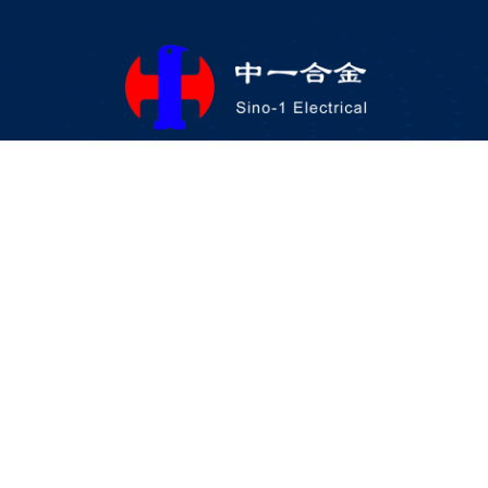
DongGuan Sino-1 Electrical Contacts Alloy C
Ltd
Dirección: No.40, rue yinkang, 3ème zone industrie
xiangtou, ville de dongguan dalang, guangdong
Correo electrónico: server@hshcn.com
Teléfono: +86-769-8860 5666