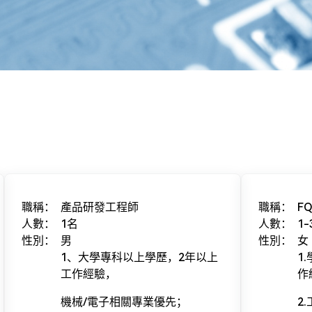
職稱：
產品研發工程師
職稱：
F
人數：
1名
人數：
1-
性別：
男
性別：
女
1、大學專科以上學歷，2年以上
1
工作經驗，
作
機械/電子相關專業優先；
2