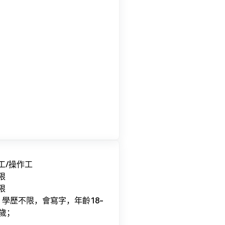
工/操作工
限
限
、學歷不限，會寫字，年齡18-
8歲；