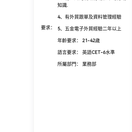
知識.
4、有外貿跟單及資料管理經驗
要求：
5、五金電子外貿經驗二年以上
年齡要求： 21-42歲
語言要求： 英語CET-6水準
所屬部門： 業務部