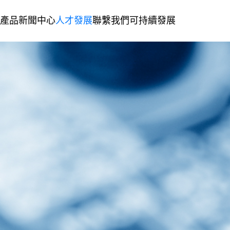
產品
新聞中心
人才發展
聯繫我們
可持續發展
化電接觸組件
生產基地
複合金屬材料
發展歷程
人才理念
聯繫信息
綠色製造
公司新聞
企業文化
加入我們
留言諮詢
社會責任
精密金屬沖壓模具&零件
企業榮譽