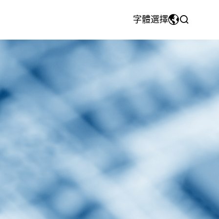
字體選擇
MyriadPro
中文
團隊風采
射出模具&注塑件
CNC機械加工件
荣耀字体
繁体中文
宋体
English
微软雅黑
日本語です
华文细黑
En français
Español
Pусский