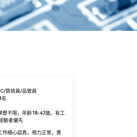
QC/質檢員/品管員
3名
.學歷不限，年齡18-47歲。有工
經驗者優先
.工作細心認真，視力正常，責