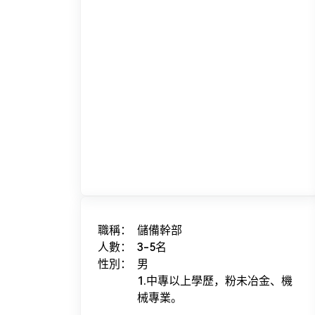
職稱：
儲備幹部
人數：
3-5名
性別：
男
1.中專以上學歷，粉未冶金、機
械專業。