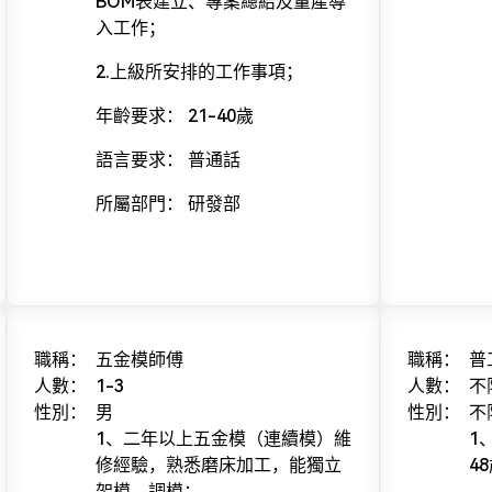
BOM表建立、專案總結及量產導
入工作；
2.上級所安排的工作事項；
年齡要求： 21-40歲
語言要求： 普通話
所屬部門： 研發部
職稱：
五金模師傅
職稱：
普
人數：
1-3
人數：
不
性別：
男
性別：
不
1、二年以上五金模（連續模）維
1
修經驗，熟悉磨床加工，能獨立
4
架模、調模；