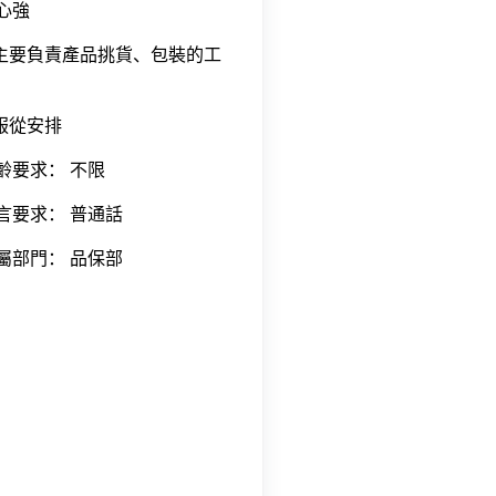
心強
.主要負責產品挑貨、包裝的工
.服從安排
齡要求： 不限
言要求： 普通話
屬部門： 品保部