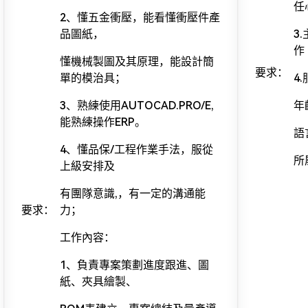
任
2、懂五金衝壓，能看懂衝壓件產
品圖紙，
3
作
懂機械製圖及其原理，能設計簡
要求：
單的模治具；
4
3、熟練使用AUTOCAD.PRO/E,
年
能熟練操作ERP。
語
4、懂品保/工程作業手法，服從
所
上級安排及
有團隊意識,，有一定的溝通能
要求：
力；
工作內容：
1、負責專案策劃進度跟進、圖
紙、夾具繪製、