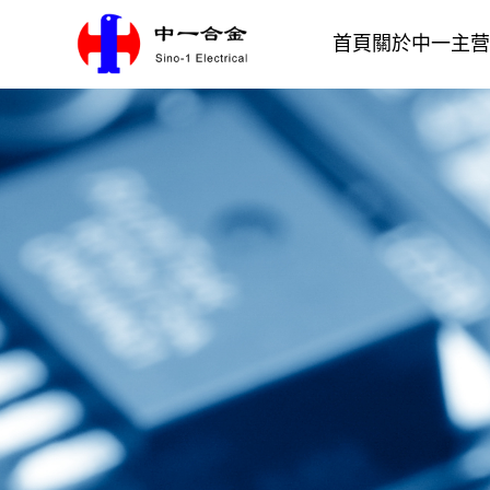
首頁
關於中一
主营
銀合金材質
电接触材料
公司介紹
一體