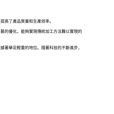
，提高了產品質量和生產效率。
工藝的優化，能夠實現傳統加工方法難以實現的
佔據著舉足輕重的地位。隨著科技的不斷進步，