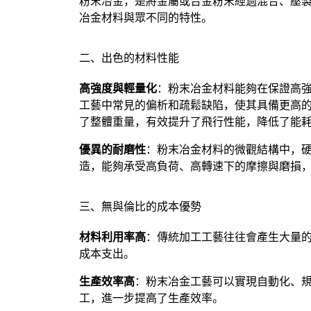
粉末冶金，是將金屬或合金粉末經過混合、壓
冶金材料與眾不同的特性。
二、出色的材料性能
高強度與輕量化
：粉末冶金材料能夠在保證高
工藝中常見的偏析和疏鬆缺陷，使其具備更高
了整體重量，有效提升了飛行性能，降低了能
優異的耐磨性
：粉末冶金材料的微觀結構中，
造，能夠承受高負荷、高轉速下的摩擦與磨損
三、無與倫比的成本優勢
材料利用率高
：傳統加工工藝往往會產生大量的
成本支出。
生產效率高
：粉末冶金工藝可以實現自動化、
工，進一步提高了生產效率。