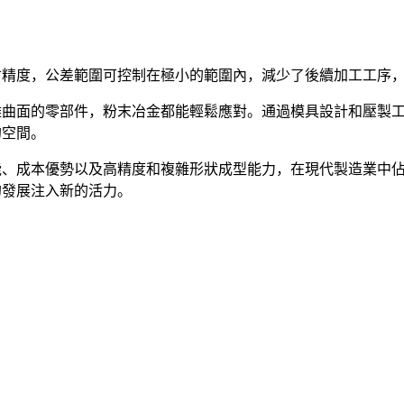
寸精度，公差範圍可控制在極小的範圍內，減少了後續加工工序
雜曲面的零部件，粉末冶金都能輕鬆應對。通過模具設計和壓製
的空間。
能、成本優勢以及高精度和複雜形狀成型能力，在現代製造業中
的發展注入新的活力。