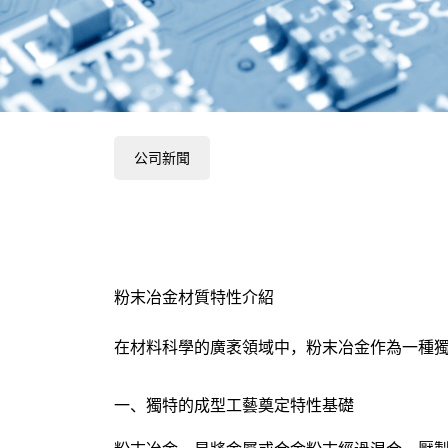
公司新聞
粉末冶金材質特性介紹
在材料科學的廣袤領域中，粉末冶金作為一種
一、獨特的成型工藝奠定特性基礎