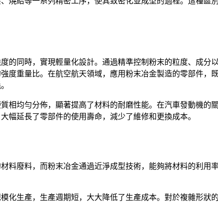
製、燒結等一系列精密工序，使其致密化並成型的過程。這種區
強度的同時，實現輕量化設計。通過精準控制粉末的粒度、成分
的強度重量比。在航空航天領域，應用粉末冶金製造的零部件，
耗。
硬質相均勻分佈，顯著提高了材料的耐磨性能。在汽車發動機的
，大幅延長了零部件的使用壽命，減少了維修和更換成本。
材料廢料，而粉末冶金通過近淨成型技術，能夠將材料的利用率提
規模化生產，生產週期短，大大降低了生產成本。對於複雜形狀