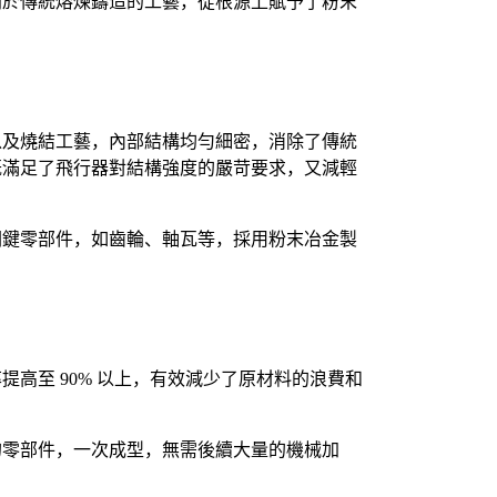
別於傳統熔煉鑄造的工藝，從根源上賦予了粉末
以及燒結工藝，內部結構均勻細密，消除了傳統
既滿足了飛行器對結構強度的嚴苛要求，又減輕
關鍵零部件，如齒輪、軸瓦等，採用粉末冶金製
高至 90% 以上，有效減少了原材料的浪費和
的零部件，一次成型，無需後續大量的機械加