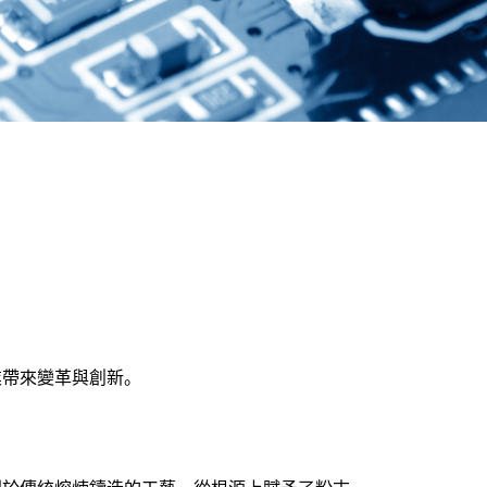
業帶來變革與創新。