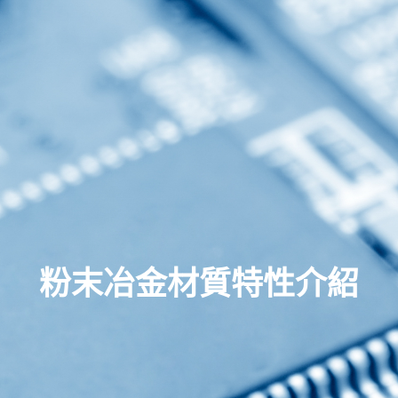
粉末冶金材質特性介紹