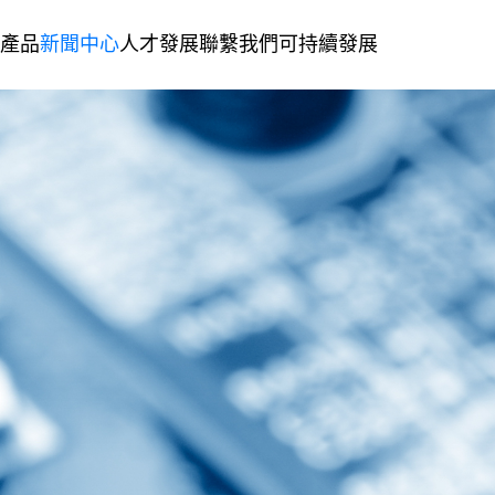
產品
新聞中心
人才發展
聯繫我們
可持續發展
化電接觸組件
生產基地
複合金屬材料
發展歷程
人才理念
聯繫信息
綠色製造
公司新聞
企業文化
加入我們
留言諮詢
社會責任
精密金屬沖壓模具&零件
企業榮譽