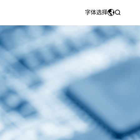
字体选择
MyriadPro
中文
注塑模具&注塑件
团队风采
CNC机加工件
荣耀字体
繁体中文
宋体
English
微软雅黑
日本語です
华文细黑
En français
Español
Pусский