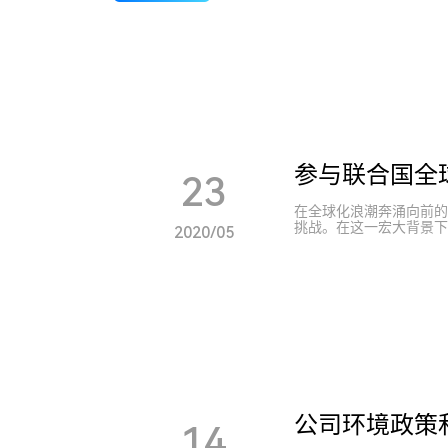
参与联合国全
23
在全球化浪潮奔涌向前的
挑战。在这一宏大背景下
2020/05
灯塔。 我们毅然踏上征
甸甸的责任担当。全球契
宛如一座坚固的桥梁，连
是保障每一位员工基本权
、和谐、包容的工作环境
持劳工标准，我们致力于
积极推动职业技能培训，
长与尊严。 在环境保护
生产工艺的优化，再到产
废弃物排放，积极推动可
为，我们构建起透明、公
气正的商业环境添砖加瓦
公司环境政策
14
与全球众多志同道合的企