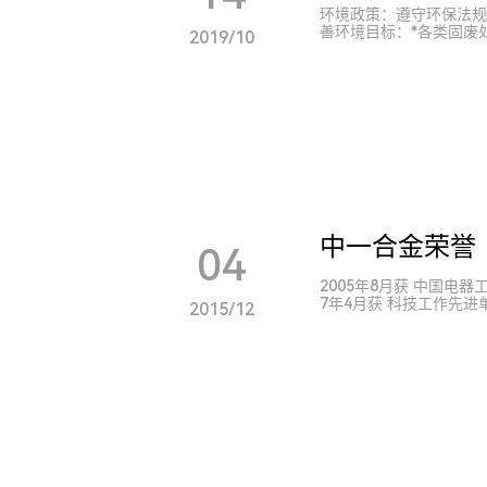
探索可持续发展的新模式
环境政策：遵守环保法规 发展绿色产品节能降耗降废 清洁安全生产建设美好环境 管理持
可持续发展的理念在全球
善环境目标：*各类固废
2019/10
对未来的憧憬与责任，向
、噪声排放符合相关法规要
美好未来。
中一合金荣誉
04
2005年8月获 中国电器
7年4月获 科技工作先进单
2015/12
业2009年4月26日获 东