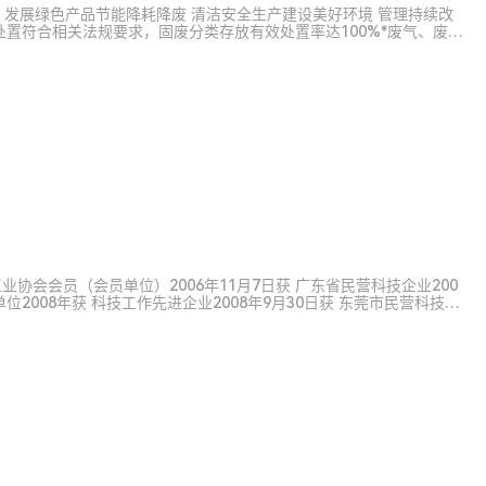
、新路径。用我们的实际行动，为世界创造一个更加美好的明天，让
续改
范围内生根发芽、开花结果。 让我们以联合国全球契约为指引，心怀
处置符合相关法规要求，固废分类存放有效处置率达100%*废气、废水
着可持续发展的光明彼岸奋勇前行，共同铸就人类与地球和谐共生的
求*火灾爆...
工业协会会员（会员单位）2006年11月7日获 广东省民营科技企业200
位2008年获 科技工作先进企业2008年9月30日获 东莞市民营科技企
莞市专利培育企业2...