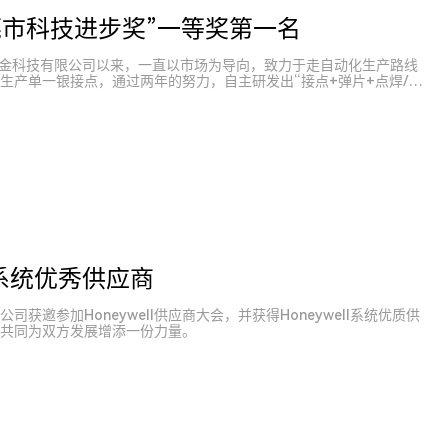
莞市科技进步奖”一等奖第一名
一合金科技有限公司以来，一直以市场为导向，致力于走自动化生产路线
生产单一银接点，通过两年的努力，自主研发出“接点+弹片+点焊/铆
5年成功投入生产...
ll系统优秀供应商
获邀参加Honeywell供应商大会，并获得Honeywell系统优质供
共同为双方发展增添一份力量。