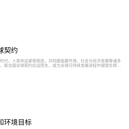
球契约
时代，人类命运紧密相连，共同面临着环境、社会与经济发展等诸多
，联合国全球契约应运而生，成为全球可持续发展进程中熠熠生辉的
程，积极参与联合国全球契约，这不仅是一次简单的选择，更是一份沉
约的十项原则，涵盖人权、劳工标准、环境以及反腐败等核心领域，
接起企业与全球可持续发展的共同愿景。 我们深知，践行人权原则，
益的基石。在企业内部，我们为员工提供平等的就业机会，营造安全
，尊重每一个独特的个体，让员工的创造力和潜力得以充分释放。 秉
为员工创造公平合理的薪酬待遇，保障他们的工作时间与休息权利，
助力员工实现个人职业发展目标，使每一位员工都能在工作中收获成
方面，我们将绿色理念融入企业运营的每一个环节。从原材料的选择到
品的全生命周期管理，我们不断探索创新，力求降低能源消耗，减少
再生能源的使用，为守护地球的绿水青山贡献力量。 坚决抵制腐败行
正的企业治理体系，以诚信为本，树立良好的企业形象，为营造风清
。 参与联合国全球契约，是我们迈向可持续发展的坚定步伐。我们将
和环境目标
业携手共进，在这一伟大的全球行动中，凝聚力量，分享经验，共同